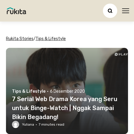
Ope
Rukita Stories
/
Tips & Lifestyle
Tips & Lifestyle
·
6 Desember 2020
7 Serial Web Drama Korea yang Seru
untuk Binge-Watch | Nggak Sampai
Bikin Begadang!
Yuliana
·
7
minutes read