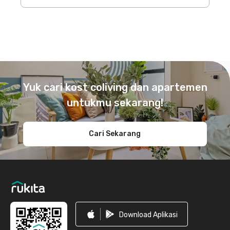
Footer
Yuk cari kost coliving dan apartemen
untukmu sekarang!
Cari Sekarang
Download Aplikasi