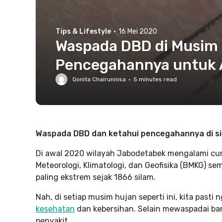
Tips & Lifestyle
·
16 Mei 2020
Waspada DBD di Musim H
Pencegahannya untuk 
Qonita Chairunnisa
·
5
minutes read
Waspada DBD dan ketahui pencegahannya di sin
Di awal 2020 wilayah Jabodetabek mengalami cur
Meteorologi, Klimatologi, dan Geofisika (BMKG) 
paling ekstrem sejak 1866 silam.
Nah, di setiap musim hujan seperti ini, kita past
kesehatan
dan kebersihan. Selain mewaspadai banji
penyakit.