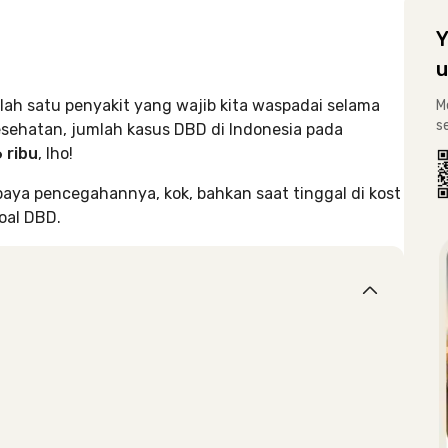
Y
u
h satu penyakit yang wajib kita waspadai selama
M
s
sehatan, jumlah kasus DBD di Indonesia pada
 ribu
, lho!
upaya pencegahannya, kok, bahkan saat tinggal di kost
oal DBD.