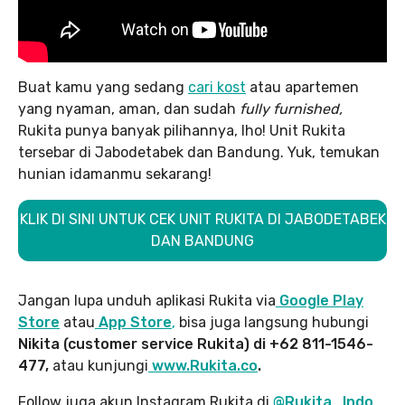
Buat kamu yang sedang
cari kost
atau apartemen
yang nyaman, aman, dan sudah
fully furnished,
Rukita punya banyak pilihannya, lho! Unit Rukita
tersebar di Jabodetabek dan Bandung. Yuk, temukan
hunian idamanmu sekarang!
KLIK DI SINI UNTUK CEK UNIT RUKITA DI JABODETABEK
DAN BANDUNG
Jangan lupa unduh aplikasi Rukita via
Google Play
Store
atau
App Store
,
bisa juga langsung hubungi
Nikita (customer service Rukita) di +62 811-1546-
477,
atau kunjungi
www.Rukita.co
.
Follow juga akun Instagram Rukita di
@Rukita_Indo