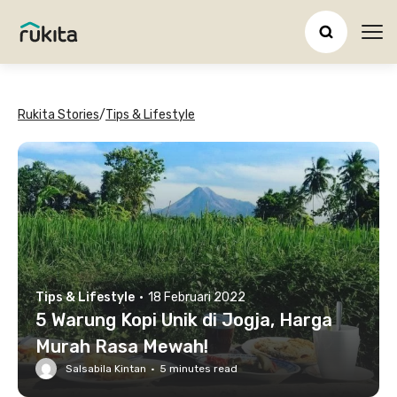
Ope
Rukita Stories
/
Tips & Lifestyle
Tips & Lifestyle
·
18 Februari 2022
5 Warung Kopi Unik di Jogja, Harga
Murah Rasa Mewah!
Salsabila Kintan
·
5
minutes read