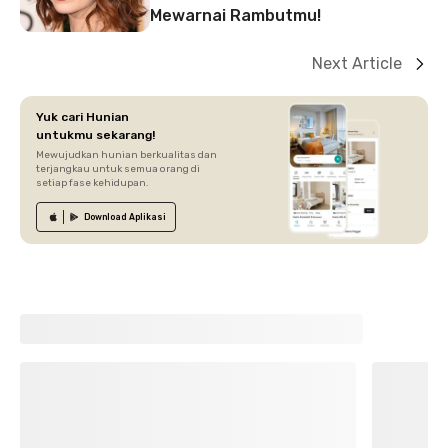
Mewarnai Rambutmu!
Next Article
Yuk cari Hunian
untukmu sekarang!
Mewujudkan hunian berkualitas dan
terjangkau untuk semua orang di
setiap fase kehidupan.
Download
Aplikasi