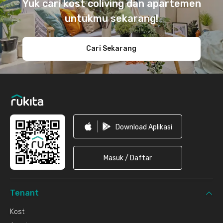
Yuk cari kost coliving dan apartemen
untukmu sekarang!
Cari Sekarang
Download Aplikasi
Masuk / Daftar
Tenant
Kost