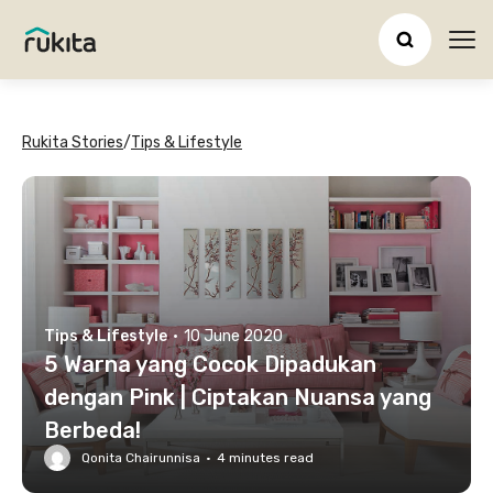
Ope
Rukita Stories
/
Tips & Lifestyle
Tips & Lifestyle
·
10 June 2020
5 Warna yang Cocok Dipadukan
dengan Pink | Ciptakan Nuansa yang
Berbeda!
Qonita Chairunnisa
·
4
minutes read