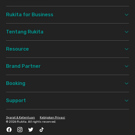
Rukita for Business
Tentang Rukita
Resource
Brand Partner
Booking
Support
Syarat & Ketentuan
Kebijakan Privasi
©
2026 Rukita. All rights reserved.
Facebook
Instagram
Twitter
TikTok