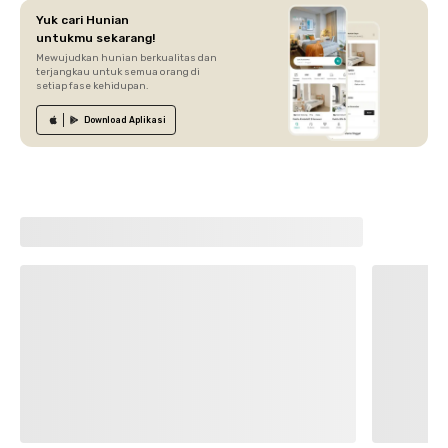
Yuk cari Hunian
untukmu sekarang!
Mewujudkan hunian berkualitas dan
terjangkau untuk semua orang di
setiap fase kehidupan.
Download
Aplikasi