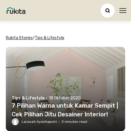
Ope
Rukita Stories
/
Tips & Lifestyle
Tips & Lifestyle
·
18 Oktober 2020
7 Pilihan Warna untuk Kamar Sempit |
Cek Pilihan Jitu Desainer Interior!
Larasati Ayeshaputri
·
3
minutes read