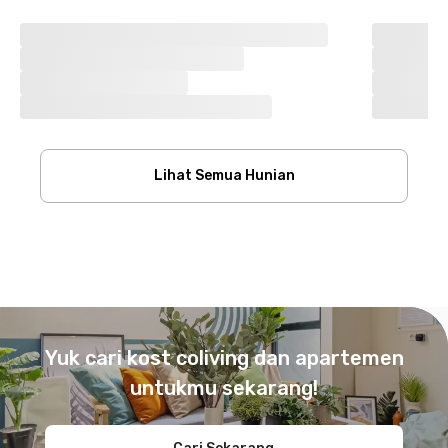
Lihat Semua Hunian
Footer
Yuk cari kost coliving dan apartemen
untukmu sekarang!