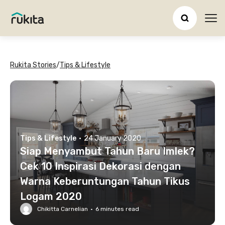
Ope
Rukita Stories
/
Tips & Lifestyle
Tips & Lifestyle
·
24 January 2020
Siap Menyambut Tahun Baru Imlek?
Cek 10 Inspirasi Dekorasi dengan
Warna Keberuntungan Tahun Tikus
Logam 2020
Chikitta Carnelian
·
6
minutes read