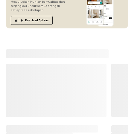
Mewujudkan hunian berkualitas dan
terjangkau untuk semua orang di
setiap fase kehidupan.
Download
Aplikasi