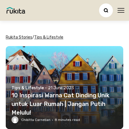
Ope
Rukita Stories
/
Tips & Lifestyle
Tips & Lifestyle
·
21 June 2023
10 Inspirasi Warna Cat Dinding Unik
untuk Luar Rumah | Jangan Putih
Melulu!
Chikitta Carnelian
·
8
minutes read