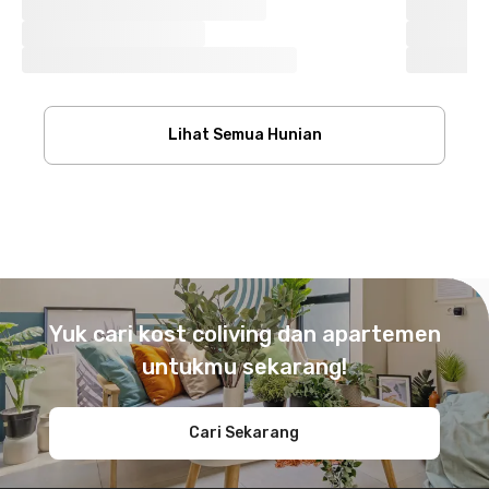
Lihat Semua Hunian
Footer
Yuk cari kost coliving dan apartemen
untukmu sekarang!
Cari Sekarang