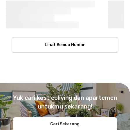
Lihat Semua Hunian
Footer
Yuk cari kost coliving dan apartemen
untukmu sekarang!
Cari Sekarang