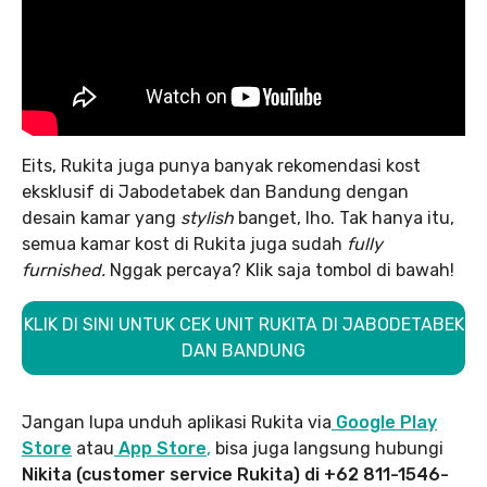
Eits, Rukita juga punya banyak rekomendasi kost
eksklusif di Jabodetabek dan Bandung dengan
desain kamar yang
stylish
banget, lho. Tak hanya itu,
semua kamar kost di Rukita juga sudah
fully
furnished.
Nggak percaya? Klik saja tombol di bawah!
KLIK DI SINI UNTUK CEK UNIT RUKITA DI JABODETABEK
DAN BANDUNG
Jangan lupa unduh aplikasi Rukita via
Google Play
Store
atau
App Store
,
bisa juga langsung hubungi
Nikita (customer service Rukita) di +62 811-1546-