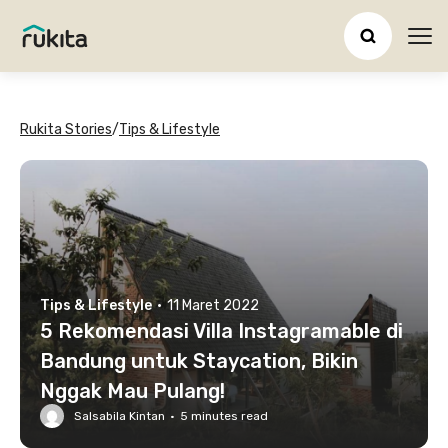
Ope
Rukita Stories
/
Tips & Lifestyle
Tips & Lifestyle
·
11 Maret 2022
5 Rekomendasi Villa Instagramable di
Bandung untuk Staycation, Bikin
Nggak Mau Pulang!
Salsabila Kintan
·
5
minutes read