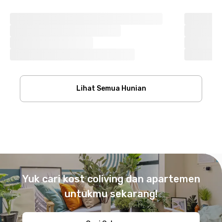
Lihat Semua Hunian
Footer
Yuk cari kost coliving dan apartemen
untukmu sekarang!