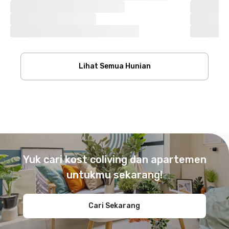
Lihat Semua Hunian
Footer
Yuk cari kost coliving dan apartemen
untukmu sekarang!
Cari Sekarang