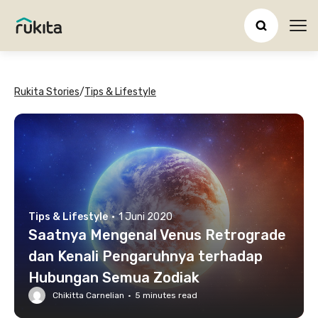
Ope
Rukita Stories
/
Tips & Lifestyle
Tips & Lifestyle
·
1 Juni 2020
Saatnya Mengenal Venus Retrograde
dan Kenali Pengaruhnya terhadap
Hubungan Semua Zodiak
Chikitta Carnelian
·
5
minutes read