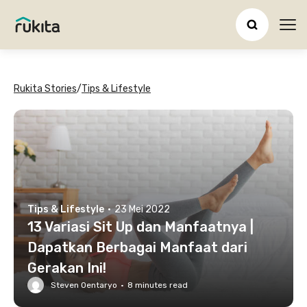
Ope
Rukita Stories
/
Tips & Lifestyle
Tips & Lifestyle
·
23 Mei 2022
13 Variasi Sit Up dan Manfaatnya |
Dapatkan Berbagai Manfaat dari
Gerakan Ini!
Steven Oentaryo
·
8
minutes read