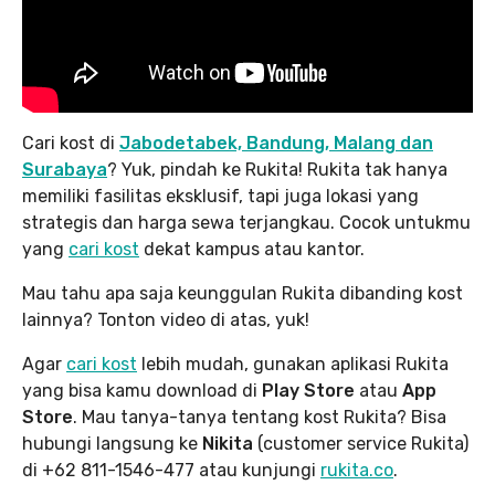
Cari kost di
Jabodetabek, Bandung, Malang dan
Surabaya
? Yuk, pindah ke Rukita! Rukita tak hanya
memiliki fasilitas eksklusif, tapi juga lokasi yang
strategis dan harga sewa terjangkau. Cocok untukmu
yang
cari kost
dekat kampus atau kantor.
Mau tahu apa saja keunggulan Rukita dibanding kost
lainnya? Tonton video di atas, yuk!
Agar
cari kost
lebih mudah, gunakan aplikasi Rukita
yang bisa kamu download di
Play Store
atau
App
Store
. Mau tanya-tanya tentang kost Rukita? Bisa
hubungi langsung ke
Nikita
(customer service Rukita)
di +62 811-1546-477 atau kunjungi
rukita.co
.