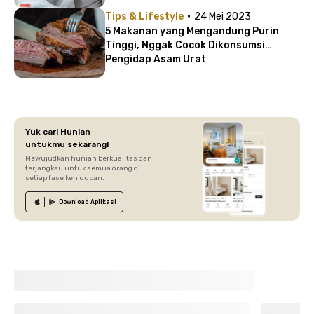
·
Tips & Lifestyle
24 Mei 2023
5 Makanan yang Mengandung Purin
Tinggi, Nggak Cocok Dikonsumsi
Pengidap Asam Urat
Yuk cari Hunian
untukmu sekarang!
Mewujudkan hunian berkualitas dan
terjangkau untuk semua orang di
setiap fase kehidupan.
Download
Aplikasi