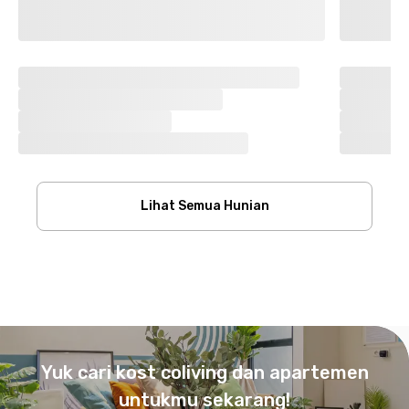
Lihat Semua Hunian
Footer
Yuk cari kost coliving dan apartemen
untukmu sekarang!