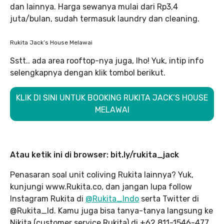
dan lainnya. Harga sewanya mulai dari Rp3,4
juta/bulan, sudah termasuk laundry dan cleaning.
Rukita Jack’s House Melawai
Sstt.. ada area rooftop-nya juga, lho! Yuk, intip info
selengkapnya dengan klik tombol berikut.
KLIK DI SINI UNTUK BOOKING RUKITA JACK’S HOUSE
MELAWAI
Atau ketik ini di browser: bit.ly/rukita_jack
Penasaran soal unit coliving Rukita lainnya? Yuk,
kunjungi www.Rukita.co, dan jangan lupa follow
Instagram Rukita di
@Rukita_Indo
serta Twitter di
@Rukita_Id. Kamu juga bisa tanya-tanya langsung ke
Nikita (customer service Rukita) di +62 811-1546-477.