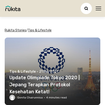
Ope
Rukita Stories
/
Tips & Lifestyle
Tips & Lifestyle
·
21 May 2021
Update Olimpiade Tokyo 2020 |
Jepang Terapkan Protokol
Kesehatan Ketat!
Qonita Chairunnisa
·
4
minutes read