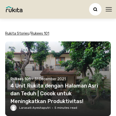
Ope
Rukita Stories
/
Rukees 101
Rukees 101
·
31 December 2021
4 Unit Rukita dengan Halaman Asri
dan Teduh | Cocok untuk
Meningkatkan Produktivitas!
Larasati Ayeshaputri
·
5
minutes read