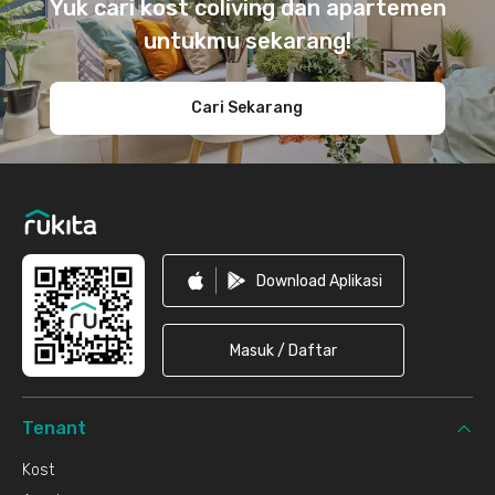
Yuk cari kost coliving dan apartemen
untukmu sekarang!
Cari Sekarang
Download Aplikasi
Masuk / Daftar
Tenant
Kost