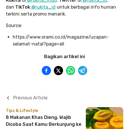
Rukita
di
@rukita_indo
,
Twitter
di
@rukita_id
,
dan
TikTok
@rukita_id
untuk berbagai info hunian
terkini serta promo menarik.
Source:
https://www.orami.co.id/magazine/ucapan-
selamat-natal?page=all
Bagikan artikel ini
Previous Article
Tips & Lifestyle
8 Makanan Khas Dieng, Wajib
Dicoba Saat Kamu Berkunjung ke