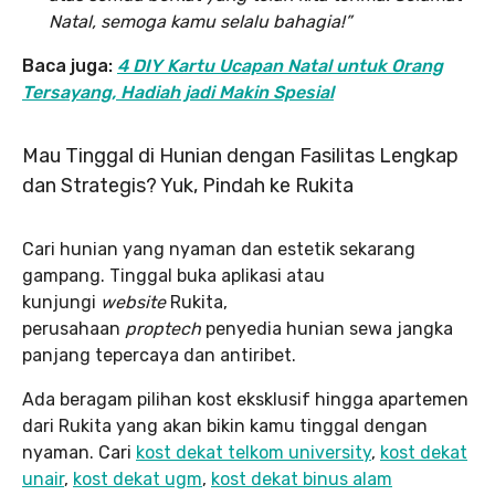
Natal, semoga kamu selalu bahagia!”
Baca juga:
4 DIY Kartu Ucapan Natal untuk Orang
Tersayang, Hadiah jadi Makin Spesial
Mau Tinggal di Hunian dengan Fasilitas Lengkap
dan Strategis? Yuk, Pindah ke Rukita
Cari hunian yang nyaman dan estetik sekarang
gampang. Tinggal buka aplikasi atau
kunjungi
website
Rukita,
perusahaan
proptech
penyedia hunian sewa jangka
panjang tepercaya dan antiribet.
Ada beragam pilihan kost eksklusif hingga apartemen
dari Rukita yang akan bikin kamu tinggal dengan
nyaman. Cari
kost dekat telkom university
,
kost dekat
unair
,
kost dekat ugm
,
kost dekat binus alam