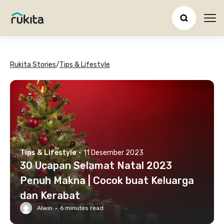
Ope
Rukita Stories
/
Tips & Lifestyle
Tips & Lifestyle
·
11 Desember 2023
30 Ucapan Selamat Natal 2023
Penuh Makna | Cocok buat Keluarga
dan Kerabat
Alwin
·
6
minutes read