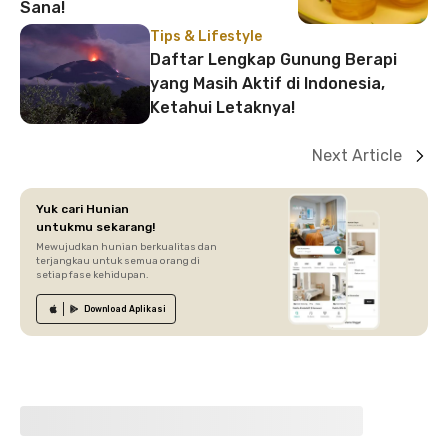
Sana!
Tips & Lifestyle
Daftar Lengkap Gunung Berapi
yang Masih Aktif di Indonesia,
Ketahui Letaknya!
Next Article
Yuk cari Hunian
untukmu sekarang!
Mewujudkan hunian berkualitas dan
terjangkau untuk semua orang di
setiap fase kehidupan.
Download
Aplikasi