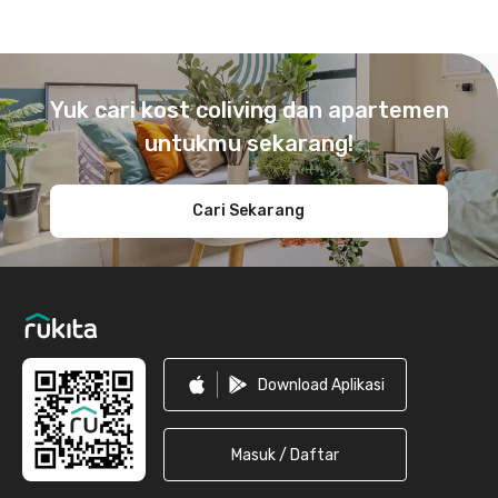
Footer
Yuk cari kost coliving dan apartemen
untukmu sekarang!
Cari Sekarang
Download Aplikasi
Masuk / Daftar