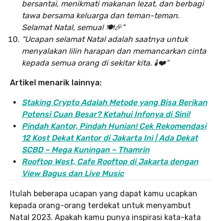
bersantai, menikmati makanan lezat, dan berbagi
tawa bersama keluarga dan teman-teman.
Selamat Natal, semua! 🍽️🎉”
“Ucapan selamat Natal adalah saatnya untuk
menyalakan lilin harapan dan memancarkan cinta
kepada semua orang di sekitar kita. 🕯️❤️”
Artikel menarik lainnya:
Staking Crypto Adalah Metode yang Bisa Berikan
Potensi Cuan Besar? Ketahui Infonya di Sini!
Pindah Kantor, Pind
ah Hunian! Cek Rekomendasi
12 Kost Dekat Kantor di Jakarta Ini | Ada Dekat
SCBD – Mega Kuningan – Thamrin
Rooftop West, Cafe Rooftop di Jakarta dengan
View Bagus dan Live Music
Itulah beberapa ucapan yang dapat kamu ucapkan
kepada orang-orang terdekat untuk menyambut
Natal 2023. Apakah kamu punya inspirasi kata-kata