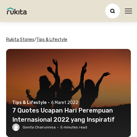
Ope
Rukita Stories
/
Tips & Lifestyle
Tips & Lifestyle
·
6 Maret 2022
7 Quotes Ucapan Hari Perempuan
Internasional 2022 yang Inspiratif
Qonita Chairunnisa
·
5
minutes read