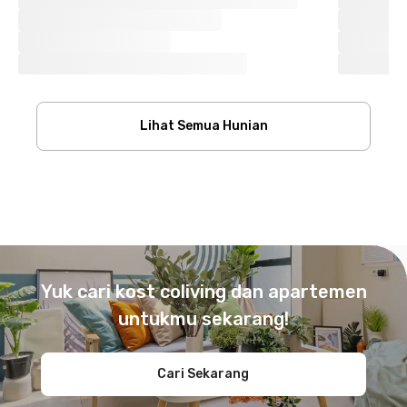
Lihat Semua Hunian
Footer
Yuk cari kost coliving dan apartemen
untukmu sekarang!
Cari Sekarang