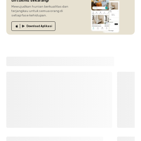
untukmu sekarang!
Mewujudkan hunian berkualitas dan
terjangkau untuk semua orang di
setiap fase kehidupan.
Download
Aplikasi