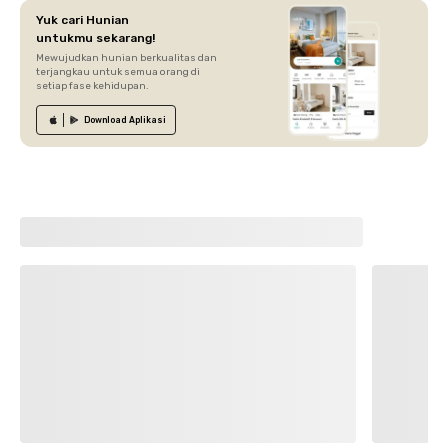
Yuk cari Hunian
untukmu sekarang!
Mewujudkan hunian berkualitas dan
terjangkau untuk semua orang di
setiap fase kehidupan.
Download
Aplikasi