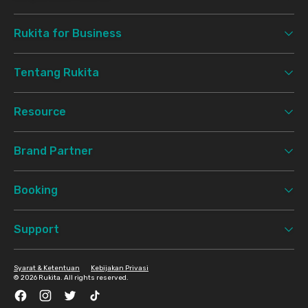
Rukita for Business
Tentang Rukita
Resource
Brand Partner
Booking
Support
Syarat & Ketentuan
Kebijakan Privasi
©
2026 Rukita. All rights reserved.
Facebook
Instagram
Twitter
TikTok