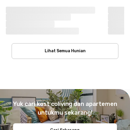
Lihat Semua Hunian
Footer
Yuk cari kost coliving dan apartemen
untukmu sekarang!