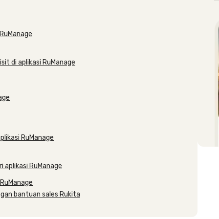
i RuManage
it di aplikasi RuManage
age
aplikasi RuManage
ri aplikasi RuManage
i RuManage
gan bantuan sales Rukita