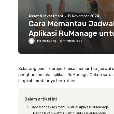
Asset & Investment
·
19 November 2024
Cara Memantau Jadwal
Aplikasi RuManage untu
PR Marketing
·
5
minutes read
Sekarang pemilik properti bisa memantau jadwal 
penghuni melalui aplikasi RuManage. Cukup satu a
langkah mudahnya berikut ini.
Dalam artikel ini
Cara Mengakses Menu Visit di Aplikasi RuManage
Pengaturan waktu visit di aplikasi RuManage