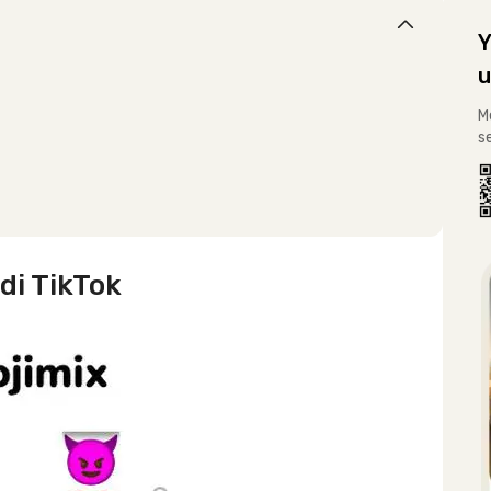
Y
u
M
s
di TikTok