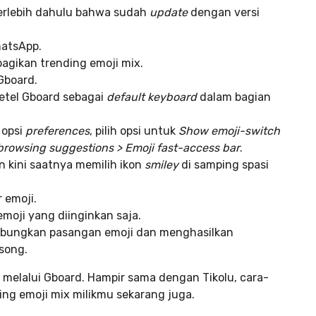
 terlebih dahulu bahwa sudah
update
dengan versi
hatsApp.
agikan trending emoji mix.
Gboard.
etel Gboard sebagai
default keyboard
dalam bagian
 opsi
preferences
, pilih opsi untuk
Show emoji-switch
browsing suggestions > Emoji fast-access bar
.
n kini saatnya memilih ikon
smiley
di samping spasi
 emoji.
moji yang diinginkan saja.
gabungkan pasangan emoji dan menghasilkan
song.
 melalui Gboard. Hampir sama dengan Tikolu, cara-
ing emoji mix milikmu sekarang juga.