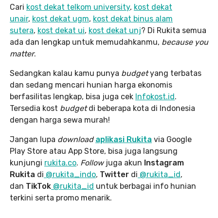
Cari
kost dekat telkom university
,
kost dekat
unair
,
kost dekat ugm
,
kost dekat binus alam
sutera
,
kost dekat ui
,
kost dekat unj
? Di Rukita semua
ada dan lengkap untuk memudahkanmu,
because you
matter
.
Sedangkan kalau kamu punya
budget
yang terbatas
dan sedang mencari hunian harga ekonomis
berfasilitas lengkap, bisa juga cek
Infokost.id
.
Tersedia kost
budget
di beberapa kota di Indonesia
dengan harga sewa murah!
Jangan lupa
download
aplikasi Rukita
via Google
Play Store atau App Store, bisa juga langsung
kunjungi
rukita.co
.
Follow
juga akun
Instagram
Rukita
di
@rukita_indo
,
Twitter
di
@rukita_id
,
dan
TikTok
@rukita_id
untuk berbagai info hunian
terkini serta promo menarik.