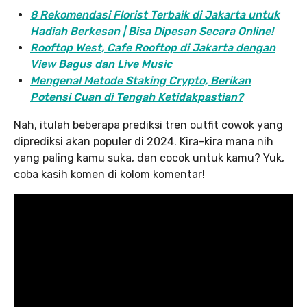
8 Rekomendasi Florist Terbaik di Jakarta untuk
Hadiah Berkesan | Bisa Dipesan Secara Online!
Rooftop West, Cafe Rooftop di Jakarta dengan
View Bagus dan Live Music
Mengenal Metode Staking Crypto, Berikan
Potensi Cuan di Tengah Ketidakpastian?
Nah, itulah beberapa prediksi tren outfit cowok yang
diprediksi akan populer di 2024. Kira-kira mana nih
yang paling kamu suka, dan cocok untuk kamu? Yuk,
coba kasih komen di kolom komentar!