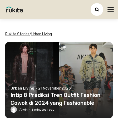
Ope
Rukita Stories
/
Urban Living
Urban Living
·
21 November 2023
Intip 8 Prediksi Tren Outfit Fashion
Cowok di 2024 yang Fashionable
Alwin
·
6
minutes read