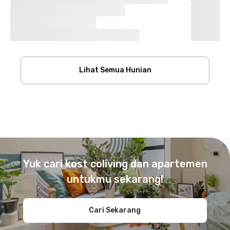
Lihat Semua Hunian
Footer
Yuk cari kost coliving dan apartemen
untukmu sekarang!
Cari Sekarang