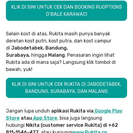
KLIK DI SINI UNTUK CEK DAN BOOKING RUOPTIONS
D’BALE KARAWACI
Selain kost di atas, Rukita masih punya banyak
deretan kost putri, kost putra, dan kost campur
di
Jabodetabek, Bandung,
Surabaya,
hingga
Malang
. Penasaran ingin lihat
Rukita ada di mana saja? Langsung klik tombol di
bawah, yuk!
KLIK DI SINI UNTUK CEK RUKITA DI JABODETABEK,
BANDUNG, SURABAYA, DAN MALANG
Jangan lupa unduh
aplikasi Rukita via
Google Play
Store
atau
App Store
,
bisa juga langsung
hubungi
Nikita (customer service Rukita) di +62
811-1546-477
, atau kunjungi
www.Rukita.co
.