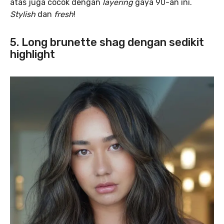
atas juga cocok dengan
layering
gaya 90-an ini.
Stylish
dan
fresh
!
5. Long brunette shag dengan sedikit
highlight