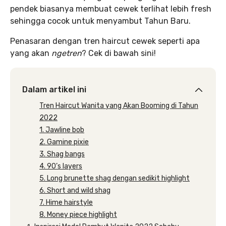
pendek biasanya membuat cewek terlihat lebih fresh
sehingga cocok untuk menyambut Tahun Baru.
Penasaran dengan tren haircut cewek seperti apa
yang akan
ngetren
? Cek di bawah sini!
Dalam artikel ini
Tren Haircut Wanita yang Akan Booming di Tahun
2022
1. Jawline bob
2. Gamine pixie
3. Shag bangs
4. 90’s layers
5. Long brunette shag dengan sedikit highlight
6. Short and wild shag
7. Hime hairstyle
8. Money piece highlight