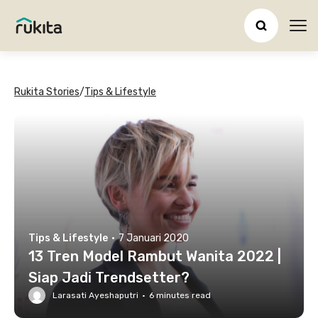
Ope
Rukita Stories
/
Tips & Lifestyle
Tips & Lifestyle
·
7 Januari 2020
13 Tren Model Rambut Wanita 2022 |
Siap Jadi Trendsetter?
Larasati Ayeshaputri
·
6
minutes read