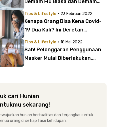
Demam Flu Biasa dan Demam
Omicron yang Perlu Diketahui
·
Tips & Lifestyle
23 Februari 2022
Kenapa Orang Bisa Kena Covid-
19 Dua Kali? Ini Deretan
Penyebabnya
·
Tips & Lifestyle
18 Mei 2022
Sah! Pelonggaran Penggunaan
Masker Mulai Diberlakukan,
Perhatikan Dulu Hal Ini
uk cari Hunian
ntukmu sekarang!
ewujudkan hunian berkualitas dan terjangkau untuk
emua orang di setiap fase kehidupan.