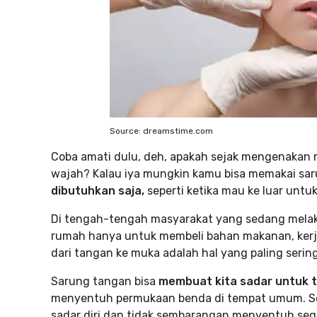
Source: dreamstime.com
Coba amati dulu, deh, apakah sejak mengenakan
wajah? Kalau iya mungkin kamu bisa memakai sa
dibutuhkan saja,
seperti ketika mau ke luar untu
Di tengah-tengah masyarakat yang sedang melakuka
rumah hanya untuk membeli bahan makanan, kerja, 
dari tangan ke muka adalah hal yang paling sering
Sarung tangan bisa
membuat kita sadar untuk 
menyentuh permukaan benda di tempat umum. Seti
sadar diri dan tidak sembarangan menyentuh sega