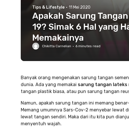
Tips & Lifestyle
·
11 Mei 2020
Apakah Sarung Tangan B
19? Simak 6 Hal yang H
Memakainya
Chikitta Carnelian
·
6
minutes read
Banyak orang mengenakan sarung tangan semenjak
dunia. Ada yang memakai
sarung tangan lateks m
tangan plastik biasa, atau pun sarung tangan reu
Namun, apakah sarung tangan ini memang benar-b
Memang umumnya Sars-Cov-2 menyebar lewat dro
lewat tangan sendiri. Maka dari itu kita pun dia
menyentuh wajah.