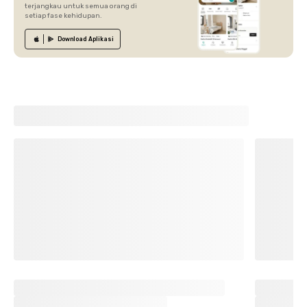
terjangkau untuk semua orang di
setiap fase kehidupan.
Download
Aplikasi