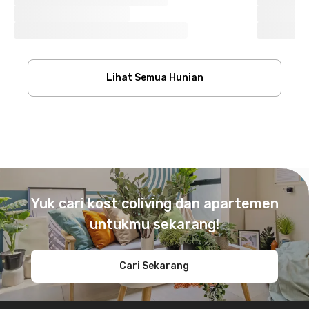
Lihat Semua Hunian
Footer
Yuk cari kost coliving dan apartemen
untukmu sekarang!
Cari Sekarang