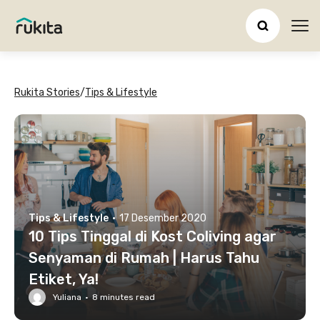
Ope
Rukita Stories
/
Tips & Lifestyle
Tips & Lifestyle
·
17 Desember 2020
10 Tips Tinggal di Kost Coliving agar
Senyaman di Rumah | Harus Tahu
Etiket, Ya!
Yuliana
·
8
minutes read