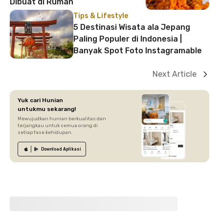
Dibuat di Rumah
Tips & Lifestyle
5 Destinasi Wisata ala Jepang
Paling Populer di Indonesia |
Banyak Spot Foto Instagramable
Next Article
Yuk cari Hunian
untukmu sekarang!
Mewujudkan hunian berkualitas dan
terjangkau untuk semua orang di
setiap fase kehidupan.
Download
Aplikasi