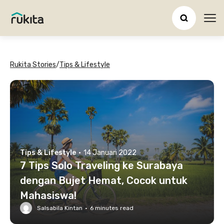
Ope
Rukita Stories
/
Tips & Lifestyle
Tips & Lifestyle
·
14 Januari 2022
7 Tips Solo Traveling ke Surabaya
dengan Bujet Hemat, Cocok untuk
Mahasiswa!
Salsabila Kintan
·
6
minutes read