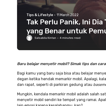
Tips & Lifestyle
·
11 March 2022
Tak Perlu Panik, Ini Dia
yang Benar untuk Pemu
Salsabila Kintan
·
4
minutes read
Baru belajar menyetir mobil? Simak tips dan car
Bagi kamu yang baru saja bisa atau belajar menyet
degan ketika hendak memarkir mobil. Apalagi, ka
dan rapat, seperti di parkiran gedung atau
baseme
Mungkin, kendala memarkir mobil adalah salah 
menyetir mobil sendiri ke tempat yang ramai. Ap
lain emosi karena kesalahanmu, kan?