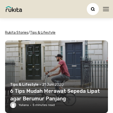
Ope
Rukita Stories
/
Tips & Lifestyle
Tips & Lifestyle
·
21 Juni 2020
6 Tips Mudah Merawat Sepeda Lipat
agar Berumur Panjang
Yuliana
·
5
minutes read