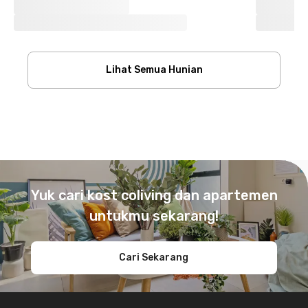
Lihat Semua Hunian
Footer
Yuk cari kost coliving dan apartemen
untukmu sekarang!
Cari Sekarang