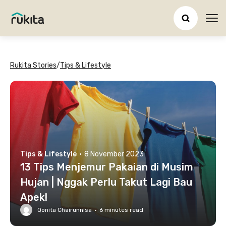
Ope
Rukita Stories
/
Tips & Lifestyle
Tips & Lifestyle
·
8 November 2023
13 Tips Menjemur Pakaian di Musim
Hujan | Nggak Perlu Takut Lagi Bau
Apek!
Qonita Chairunnisa
·
6
minutes read