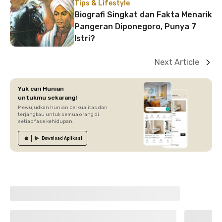
Tips & Lifestyle
Biografi Singkat dan Fakta Menarik
Pangeran Diponegoro, Punya 7
Istri?
Next Article
Yuk cari Hunian
untukmu sekarang!
Mewujudkan hunian berkualitas dan
terjangkau untuk semua orang di
setiap fase kehidupan.
Download
Aplikasi