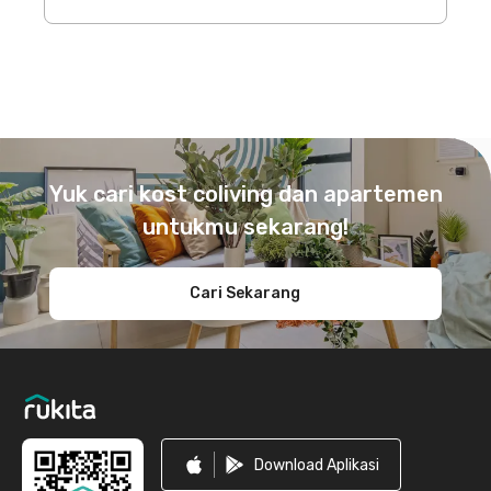
Footer
Yuk cari kost coliving dan apartemen
untukmu sekarang!
Cari Sekarang
Download Aplikasi