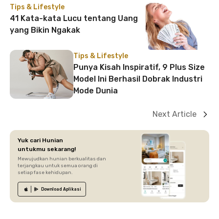
Tips & Lifestyle
41 Kata-kata Lucu tentang Uang
yang Bikin Ngakak
Tips & Lifestyle
Punya Kisah Inspiratif, 9 Plus Size
Model Ini Berhasil Dobrak Industri
Mode Dunia
Next Article
Yuk cari Hunian
untukmu sekarang!
Mewujudkan hunian berkualitas dan
terjangkau untuk semua orang di
setiap fase kehidupan.
Download
Aplikasi