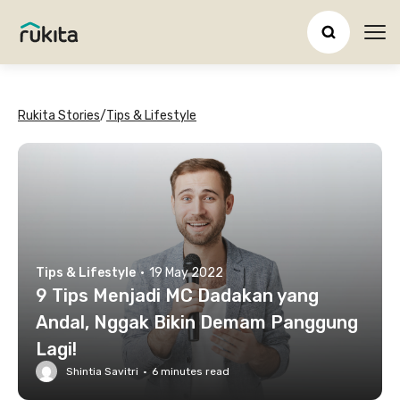
Ope
Rukita Stories
/
Tips & Lifestyle
Tips & Lifestyle
·
19 May 2022
9 Tips Menjadi MC Dadakan yang
Andal, Nggak Bikin Demam Panggung
Lagi!
Shintia Savitri
·
6
minutes read