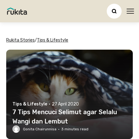
Ope
Rukita Stories
/
Tips & Lifestyle
Tips & Lifestyle
·
27 April 2020
7 Tips Mencuci Selimut agar Selalu
Wangi dan Lembut
Qonita Chairunnisa
·
3
minutes read