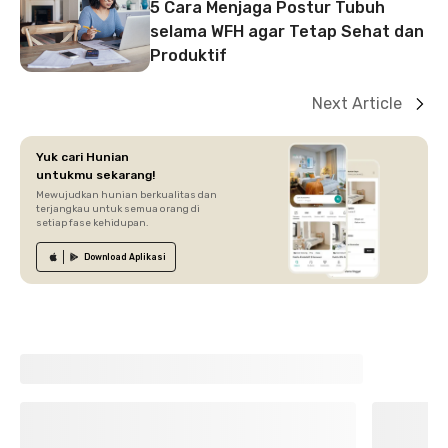
5 Cara Menjaga Postur Tubuh
selama WFH agar Tetap Sehat dan
Produktif
Next Article
Yuk cari Hunian
untukmu sekarang!
Mewujudkan hunian berkualitas dan
terjangkau untuk semua orang di
setiap fase kehidupan.
Download
Aplikasi