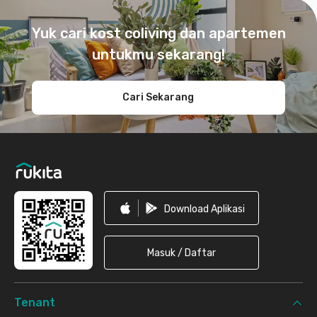
Footer
Yuk cari kost coliving dan apartemen
untukmu sekarang!
Cari Sekarang
Download Aplikasi
Masuk / Daftar
Tenant