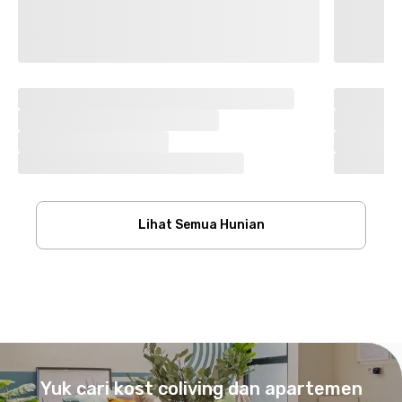
Lihat Semua Hunian
Footer
Yuk cari kost coliving dan apartemen