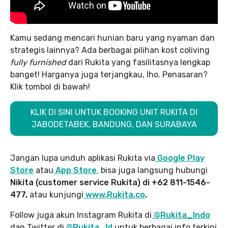
Kamu sedang mencari hunian baru yang nyaman dan
strategis lainnya? Ada berbagai pilihan kost coliving
fully furnished
dari Rukita yang fasilitasnya lengkap
banget! Harganya juga terjangkau, lho. Penasaran?
Klik tombol di bawah!
KLIK DI SINI UNTUK BOOKING UNIT RUKITA DI
JABODETABEK, BANDUNG, DAN SURABAYA
Jangan lupa unduh aplikasi Rukita via
Google Play
Store
atau
App Store
,
bisa juga langsung hubungi
Nikita (customer service Rukita) di +62 811-1546-
477,
atau kunjungi
www.Rukita.co
.
Follow juga akun Instagram Rukita di
@Rukita_Indo
dan Twitter di
@Rukita_Id
untuk berbagai info terkini