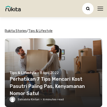
Ope
Rukita Stories
/
Tips & Lifestyle
Tips & Lifestyle
·
8 April 2022
Perhatikan 7 Tips Mencari Kost
Pasutri Paling Pas, Kenyamanan
Nomor Satu!
Salsabila Kintan
·
6
minutes read