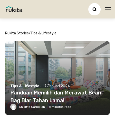
Ope
Rukita Stories
/
Tips & Lifestyle
Tips & Lifestyle
·
17 Januari 2024
Panduan Memilih dan Merawat Bean
Bag Biar Tahan Lama!
Chikitta Carnelian
·
8
minutes read