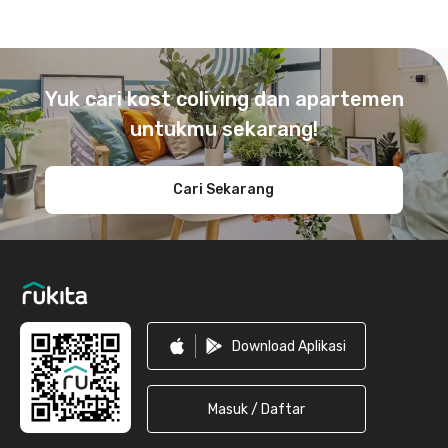
Footer
Yuk cari kost coliving dan apartemen
untukmu sekarang!
Cari Sekarang
Download Aplikasi
Masuk / Daftar