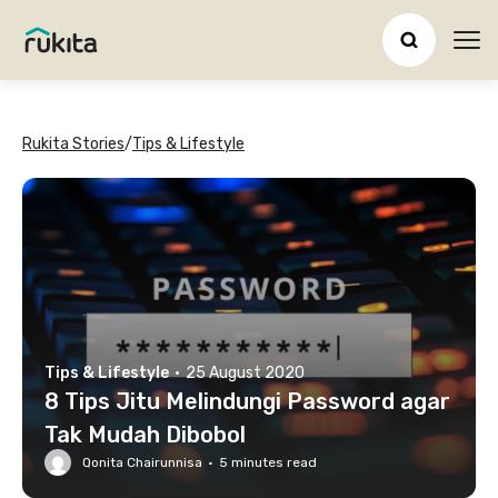
Ope
Rukita Stories
/
Tips & Lifestyle
Tips & Lifestyle
·
25 August 2020
8 Tips Jitu Melindungi Password agar
Tak Mudah Dibobol
Qonita Chairunnisa
·
5
minutes read