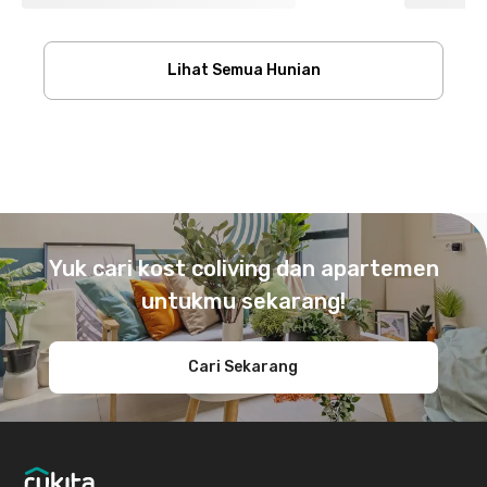
Lihat Semua Hunian
Footer
Yuk cari kost coliving dan apartemen
untukmu sekarang!
Cari Sekarang