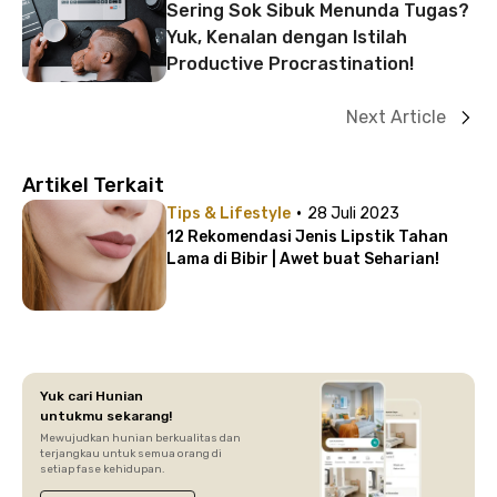
Sering Sok Sibuk Menunda Tugas?
Yuk, Kenalan dengan Istilah
Productive Procrastination!
Next Article
Artikel Terkait
·
Tips & Lifestyle
28 Juli 2023
12 Rekomendasi Jenis Lipstik Tahan
Lama di Bibir | Awet buat Seharian!
Yuk cari Hunian
untukmu sekarang!
Mewujudkan hunian berkualitas dan
terjangkau untuk semua orang di
setiap fase kehidupan.