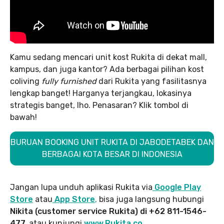
Kamu sedang mencari unit kost Rukita di dekat mall,
kampus, dan juga kantor? Ada berbagai pilihan kost
coliving
fully furnished
dari Rukita yang fasilitasnya
lengkap banget! Harganya terjangkau, lokasinya
strategis banget, lho. Penasaran? Klik tombol di
bawah!
BURUAN BOOKING UNIT RUKITA DI JABODETABEK DAN
BERBAGAI KOTA BESAR DI INDONESIA
Jangan lupa unduh aplikasi Rukita via
Google Play
Store
atau
App Store
,
bisa juga langsung hubungi
Nikita (customer service Rukita) di +62 811-1546-
477,
atau kunjungi
www.Rukita.co
.