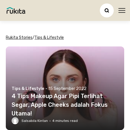
Ope
Rukita Stories
/
Tips & Lifestyle
Tips & Lifestyle
·
15 September 2022
4 Tips Makeup Agar Pipi Terlihat
Segar, Apple Cheeks adalah Fokus
Utama!
Salsabila Kintan
·
4
minutes read