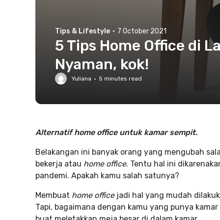
Tips & Lifestyle
·
7 October 2021
5 Tips Home Office di L
Nyaman, kok!
Yuliana
·
5
minutes read
Alternatif home office untuk kamar sempit.
Belakangan ini banyak orang yang mengubah sala
bekerja atau
home office
. Tentu hal ini dikarena
pandemi. Apakah kamu salah satunya?
Membuat
home office
jadi hal yang mudah dilakuk
Tapi, bagaimana dengan kamu yang punya kamar 
buat meletakkan meja besar di dalam kamar.