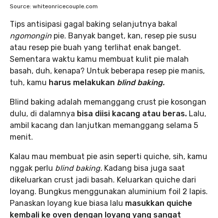
Source: whiteonricecouple.com
Tips antisipasi gagal baking selanjutnya bakal
ngomongin
pie. Banyak banget, kan, resep pie susu
atau resep pie buah yang terlihat enak banget.
Sementara waktu kamu membuat kulit pie malah
basah, duh, kenapa? Untuk beberapa resep pie manis,
tuh, kamu
harus melakukan
blind baking.
Blind baking adalah memanggang crust pie kosongan
dulu, di dalamnya
bisa diisi kacang atau beras.
Lalu,
ambil kacang dan lanjutkan memanggang selama 5
menit.
Kalau mau membuat pie asin seperti quiche, sih, kamu
nggak perlu
blind baking.
Kadang bisa juga saat
dikeluarkan crust jadi basah. Keluarkan quiche dari
loyang. Bungkus menggunakan aluminium foil 2 lapis.
Panaskan loyang kue biasa lalu
masukkan quiche
kembali ke oven dengan loyang yang sangat