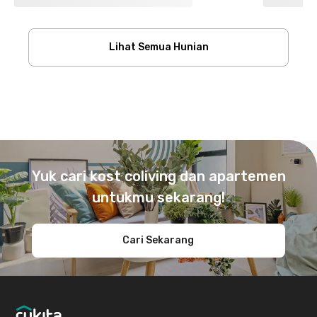
Lihat Semua Hunian
Footer
Yuk cari kost coliving dan apartemen
untukmu sekarang!
Cari Sekarang