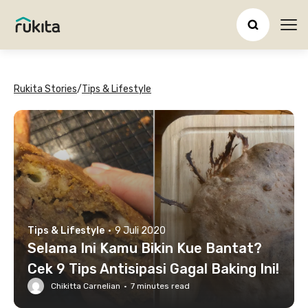
Ope
Rukita Stories
/
Tips & Lifestyle
Tips & Lifestyle
·
9 Juli 2020
Selama Ini Kamu Bikin Kue Bantat?
Cek 9 Tips Antisipasi Gagal Baking Ini!
Chikitta Carnelian
·
7
minutes read