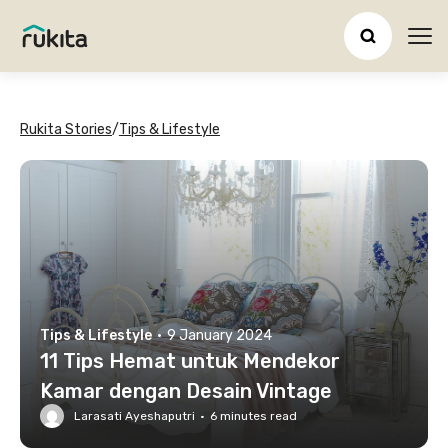
Ope
Rukita Stories
/
Tips & Lifestyle
Tips & Lifestyle
·
9 January 2024
11 Tips Hemat untuk Mendekor
Kamar dengan Desain Vintage
Larasati Ayeshaputri
·
6
minutes read