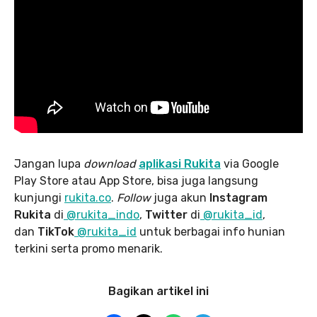
Jangan lupa
download
aplikasi Rukita
via Google
Play Store atau App Store, bisa juga langsung
kunjungi
rukita.co
.
Follow
juga akun
Instagram
Rukita
di
@rukita_indo
,
Twitter
di
@rukita_id
,
dan
TikTok
@rukita_id
untuk berbagai info hunian
terkini serta promo menarik.
Bagikan artikel ini