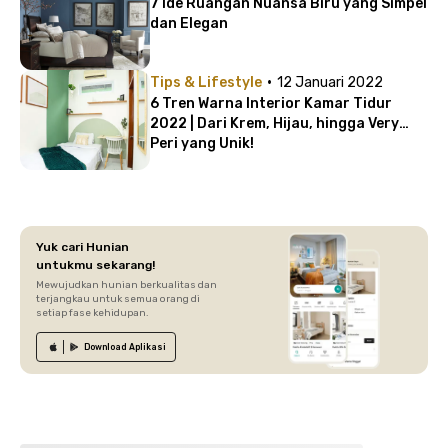
7 Ide Ruangan Nuansa Biru yang Simpel
dan Elegan
·
Tips & Lifestyle
12 Januari 2022
6 Tren Warna Interior Kamar Tidur
2022 | Dari Krem, Hijau, hingga Very
Peri yang Unik!
Yuk cari Hunian
untukmu sekarang!
Mewujudkan hunian berkualitas dan
terjangkau untuk semua orang di
setiap fase kehidupan.
Download
Aplikasi