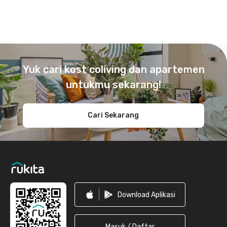
Footer
Yuk cari kost coliving dan apartemen
untukmu sekarang!
Cari Sekarang
Download Aplikasi
Masuk / Daftar