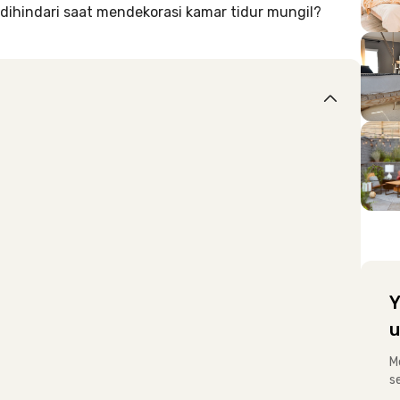
 dihindari saat mendekorasi kamar tidur mungil?
Y
u
M
s