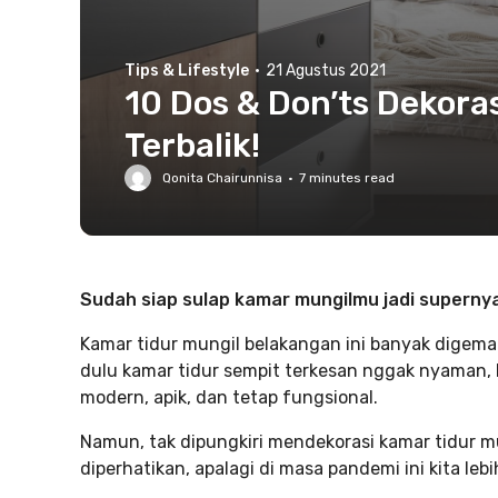
Tips & Lifestyle
·
21 Agustus 2021
10 Dos & Don’ts Dekora
Terbalik!
Qonita Chairunnisa
·
7
minutes read
Sudah siap sulap kamar mungilmu jadi supern
Kamar tidur mungil belakangan ini banyak digema
dulu kamar tidur sempit terkesan nggak nyaman, 
modern, apik, dan tetap fungsional.
Namun, tak dipungkiri mendekorasi kamar tidur
diperhatikan, apalagi di masa pandemi ini kita l