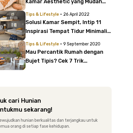
Kamar Aesthetic yang Mudah
Dibuat
·
Tips & Lifestyle
26 April 2022
Solusi Kamar Sempit, Intip 11
Inspirasi Tempat Tidur Minimalis
Tingkat Multifungsi
·
Tips & Lifestyle
9 September 2020
Mau Percantik Rumah dengan
Bujet Tipis? Cek 7 Trik
Memasang Lampu Tumblr yang
Romantis di Ruangan Favoritmu!
uk cari Hunian
ntukmu sekarang!
ewujudkan hunian berkualitas dan terjangkau untuk
emua orang di setiap fase kehidupan.