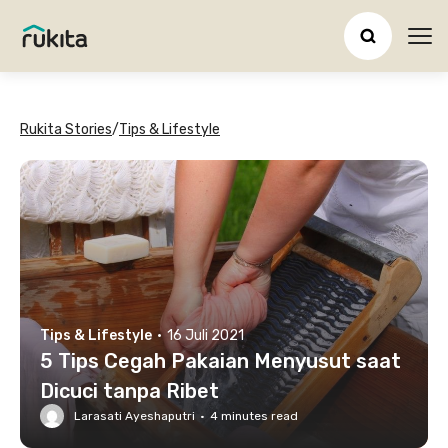
Ope
Rukita Stories
/
Tips & Lifestyle
Tips & Lifestyle
·
16 Juli 2021
5 Tips Cegah Pakaian Menyusut saat
Dicuci tanpa Ribet
Larasati Ayeshaputri
·
4
minutes read