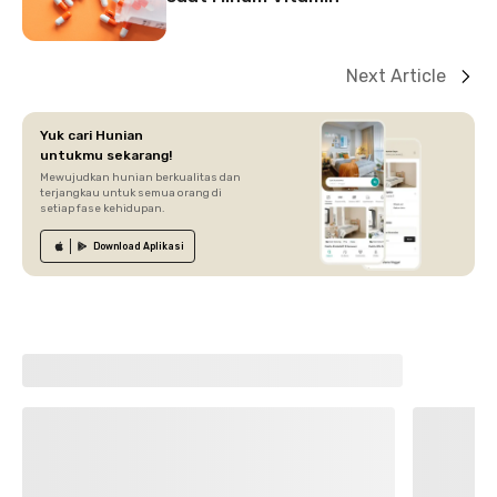
Next Article
Yuk cari Hunian
untukmu sekarang!
Mewujudkan hunian berkualitas dan
terjangkau untuk semua orang di
setiap fase kehidupan.
Download
Aplikasi