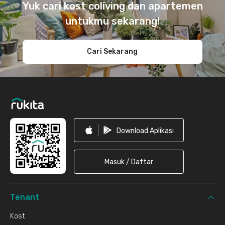
Yuk cari kost coliving dan apartemen
untukmu sekarang!
Cari Sekarang
Download Aplikasi
Masuk / Daftar
Tenant
Kost