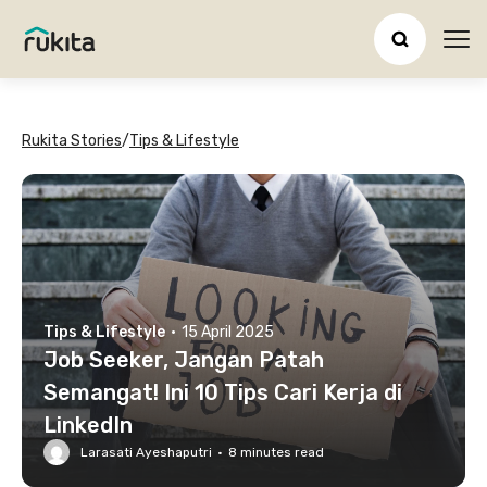
Ope
Rukita Stories
/
Tips & Lifestyle
Tips & Lifestyle
·
15 April 2025
Job Seeker, Jangan Patah
Semangat! Ini 10 Tips Cari Kerja di
LinkedIn
Larasati Ayeshaputri
·
8
minutes read