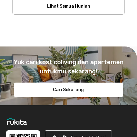
Lihat Semua Hunian
Footer
Yuk cari kost coliving dan apartemen
untukmu sekarang!
Cari Sekarang