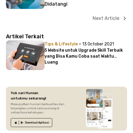
Didatangi
Next Article
Artikel Terkait
·
Tips & Lifestyle
13 October 2021
5 Website untuk Upgrade Skill Terbaik
yang Bisa Kamu Coba saat Waktu
Luang
Yuk cari Hunian
untukmu sekarang!
Mewujudkan hunian berkualitas dan
terjangkau untuk semua orang di
setiap fase kehidupan.
Download
Aplikasi