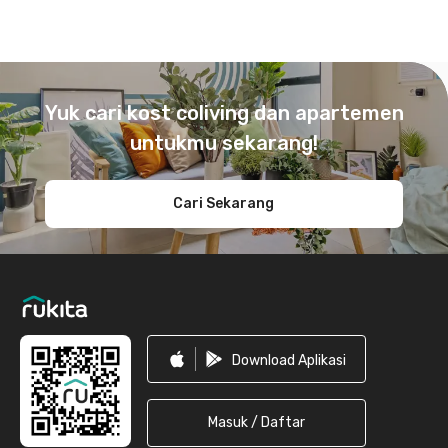
Footer
Yuk cari kost coliving dan apartemen
untukmu sekarang!
Cari Sekarang
Download Aplikasi
Masuk / Daftar