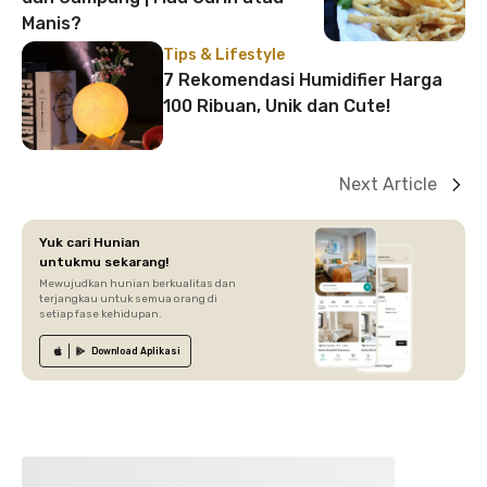
Manis?
Tips & Lifestyle
7 Rekomendasi Humidifier Harga
100 Ribuan, Unik dan Cute!
Next Article
Yuk cari Hunian
untukmu sekarang!
Mewujudkan hunian berkualitas dan
terjangkau untuk semua orang di
setiap fase kehidupan.
Download
Aplikasi