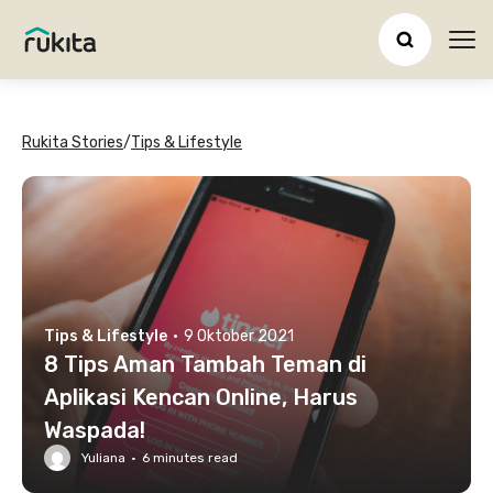
Ope
Rukita Stories
/
Tips & Lifestyle
Tips & Lifestyle
·
9 Oktober 2021
8 Tips Aman Tambah Teman di
Aplikasi Kencan Online, Harus
Waspada!
Yuliana
·
6
minutes read