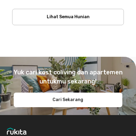
Lihat Semua Hunian
Footer
Yuk cari kost coliving dan apartemen
untukmu sekarang!
Cari Sekarang