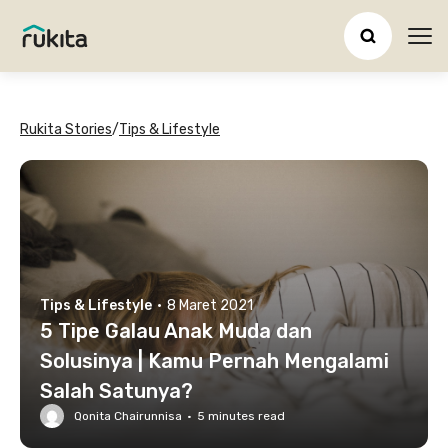
Ope
Rukita Stories
/
Tips & Lifestyle
Tips & Lifestyle
·
8 Maret 2021
5 Tipe Galau Anak Muda dan
Solusinya | Kamu Pernah Mengalami
Salah Satunya?
Qonita Chairunnisa
·
5
minutes read