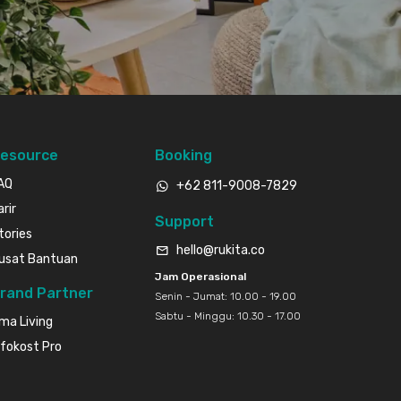
esource
Booking
AQ
+62 811-9008-7829
arir
Support
tories
hello@rukita.co
usat Bantuan
Jam Operasional
rand Partner
Senin - Jumat: 10.00 - 19.00
Sabtu - Minggu: 10.30 - 17.00
ma Living
nfokost Pro