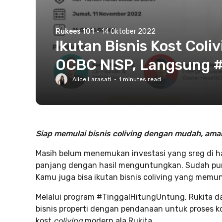
Rukees 101
·
14 Oktober 2022
Ikutan Bisnis Kost Col
OCBC NISP, Langsung 
Alice Larasati
·
1
minutes read
Siap memulai bisnis coliving dengan mudah, ama
Masih belum menemukan investasi yang sreg di hati
panjang dengan hasil menguntungkan. Sudah pun
Kamu juga bisa ikutan bisnis coliving yang memu
Melalui program #TinggalHitungUntung, Rukita
bisnis properti dengan pendanaan untuk proses k
kost
coliving
modern ala Rukita.