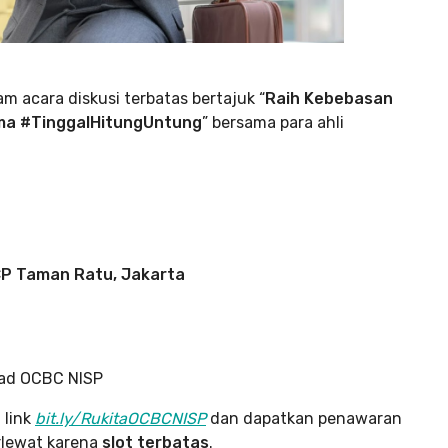
m acara diskusi terbatas bertajuk “
Raih Kebebasan
ama #TinggalHitungUntung
” bersama para ahli
P Taman Ratu, Jakarta
ead OCBC NISP
 link
bit.ly/RukitaOCBCNISP
dan dapatkan penawaran
rlewat karena
slot terbatas
.