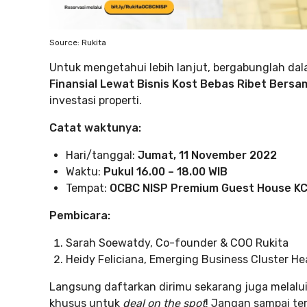
Source: Rukita
Untuk mengetahui lebih lanjut, bergabunglah dala
Finansial Lewat Bisnis Kost Bebas Ribet Bers
investasi properti.
Catat waktunya:
Hari/tanggal:
Jumat, 11 November 2022
Waktu:
Pukul 16.00 – 18.00 WIB
Tempat:
OCBC NISP Premium Guest House KC
Pembicara:
Sarah Soewatdy, Co-founder & COO Rukita
Heidy Feliciana, Emerging Business Cluster H
Langsung daftarkan dirimu sekarang juga melalui
khusus untuk
deal on the spot
! Jangan sampai te