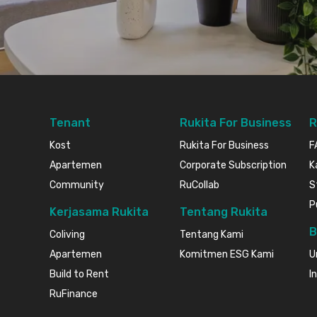
Tenant
Rukita For Business
R
Kost
Rukita For Business
F
Apartemen
Corporate Subscription
K
Community
RuCollab
S
P
Kerjasama Rukita
Tentang Rukita
B
Coliving
Tentang Kami
Apartemen
Komitmen ESG Kami
U
Build to Rent
I
RuFinance