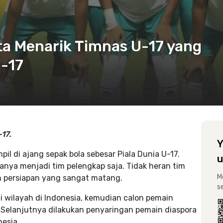
ta Menarik Timnas U-17 yang
U-17
17.
Y
il di ajang sepak bola sebesar Piala Dunia U-17.
u
nya menjadi tim pelengkap saja. Tidak heran tim
M
n persiapan yang sangat matang.
s
ai wilayah di Indonesia, kemudian calon pemain
 Selanjutnya dilakukan penyaringan pemain diaspora
esia.