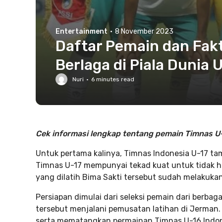
Entertainment
·
8 November 2023
Daftar Pemain dan Fak
Berlaga di Piala Dunia 
Nuri
·
6
minutes read
Cek informasi lengkap tentang pemain Timnas U-
Untuk pertama kalinya, Timnas Indonesia U-17 tamp
Timnas U-17 mempunyai tekad kuat untuk tidak ha
yang dilatih Bima Sakti tersebut sudah melakuka
Persiapan dimulai dari seleksi pemain dari berbag
tersebut menjalani pemusatan latihan di Jerman.
serta mematangkan permainan Timnas U-16 Indon