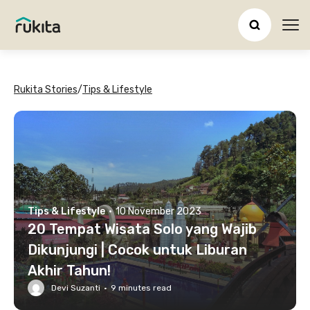
Ope
Rukita Stories
/
Tips & Lifestyle
Tips & Lifestyle
·
10 November 2023
20 Tempat Wisata Solo yang Wajib
Dikunjungi | Cocok untuk Liburan
Akhir Tahun!
Devi Suzanti
·
9
minutes read