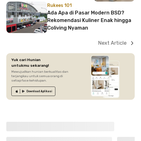
Rukees 101
Ada Apa di Pasar Modern BSD?
Rekomendasi Kuliner Enak hingga
Coliving Nyaman
Next Article
Yuk cari Hunian
untukmu sekarang!
Mewujudkan hunian berkualitas dan
terjangkau untuk semua orang di
setiap fase kehidupan.
Download
Aplikasi