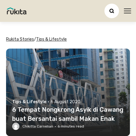
Ope
Rukita Stories
/
Tips & Lifestyle
Tips & Lifestyle
·
6 August 2020
6 Tempat Nongkrong Asyik di Cawang
buat Bersantai sambil Makan Enak
Chikitta Carnelian
·
6
minutes read