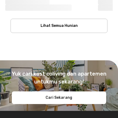
Lihat Semua Hunian
Footer
Yuk cari kost coliving dan apartemen
untukmu sekarang!
Cari Sekarang