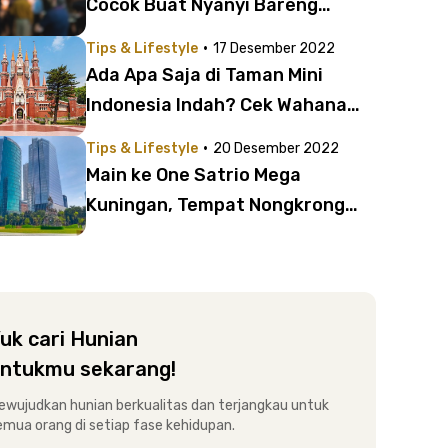
Cocok Buat Nyanyi Bareng
Keluarga!
·
Tips & Lifestyle
17 Desember 2022
Ada Apa Saja di Taman Mini
Indonesia Indah? Cek Wahana
Baru, Fasilitas, dan Harga
·
Tips & Lifestyle
20 Desember 2022
Tiketnya!
Main ke One Satrio Mega
Kuningan, Tempat Nongkrong
Baru di Jakarta Selatan
uk cari Hunian
ntukmu sekarang!
ewujudkan hunian berkualitas dan terjangkau untuk
emua orang di setiap fase kehidupan.