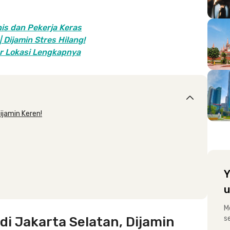
nis dan Pekerja Keras
Dijamin Stres Hilang!
ar Lokasi Lengkapnya
ijamin Keren!
Y
u
M
i Jakarta Selatan, Dijamin
s