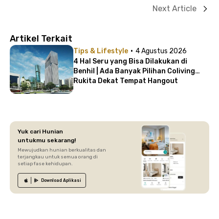
Next Article
Artikel Terkait
·
Tips & Lifestyle
4 Agustus 2026
4 Hal Seru yang Bisa Dilakukan di
Benhil | Ada Banyak Pilihan Coliving
Rukita Dekat Tempat Hangout
Yuk cari Hunian
untukmu sekarang!
Mewujudkan hunian berkualitas dan
terjangkau untuk semua orang di
setiap fase kehidupan.
Download
Aplikasi