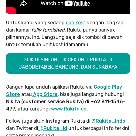
Untuk kamu yang sedang
cari kost
dengan lengkap
dan kamar
fully furnished,
Rukita punya banyak
pilihannya, lho. Langsung saja klik tombol di bawah
untuk temukan unit kost idamanmu!
KLIK DI SINI UNTUK CEK UNIT RUKITA DI
JABODETABEK, BANDUNG, DAN SURABAYA
Jangan lupa unduh aplikasi Rukita via
Google Play
Store
atau
App Store
,
bisa juga langsung hubungi
Nikita (customer service Rukita) di +62 811-1546-
477,
atau kunjungi
www.Rukita.co
.
Follow juga akun Instagram Rukita di
@Rukita_Indo
dan Twitter di
@Rukita_Id
untuk berbagai info terkini
serta promo menarik!