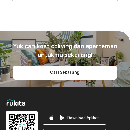
Footer
Yuk cari kost coliving dan apartemen
untukmu sekarang!
Cari Sekarang
Download Aplikasi