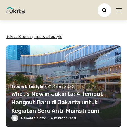
Ope
Rukita Stories
/
Tips & Lifestyle
Tips & Lifestyle
·
21 Maret 2022
What’s New in Jakarta: 4 Tempat
Hangout Baru di Jakarta untuk
Kegiatan Seru Anti-Mainstream!
Salsabila Kintan
·
5
minutes read