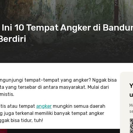
 Ini 10 Tempat Angker di Bandu
Berdiri
 mengunjungi tempat-tempat yang angker? Nggak bisa
Y
ita yang tersebar di antara masyarakat. Mulai dari
u
mistis.
M
stis atau tempat
angker
mungkin semua daerah
s
juga terkenal memiliki banyak tempat angker
gak bisa tidur, tuh!